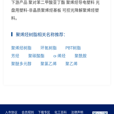
下游产品 聚对苯二甲酸亚丁酯 聚烯烃导电塑料 光
盘用塑料-非晶质聚烯烃基板 可控光降解聚烯烃塑
料。
聚烯烃树脂相关名称推荐：
聚烯烃树脂
环氧树脂
PBT树脂
芳烃
聚碳酸酯
α-烯烃
聚酰胺
聚醚多元醇
聚氯乙烯
聚乙烯
入市协议
会员规则
下载专区
化工百科
法律声明