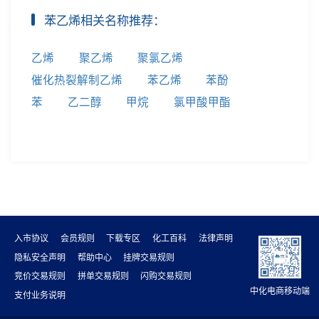
苯乙烯相关名称推荐：
乙烯
聚乙烯
聚氯乙烯
催化热裂解制乙烯
苯乙烯
苯酚
苯
乙二醇
甲烷
氯甲酸甲酯
入市协议
会员规则
下载专区
化工百科
法律声明
隐私安全声明
帮助中心
挂牌交易规则
竞价交易规则
拼单交易规则
闪购交易规则
中化电商移动端
支付业务说明