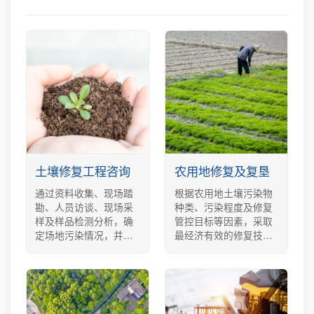
土壤修复工程咨询
农用地修复及复垦
通过资料收集、现场踏
根据农用地土壤污染物
勘、人员访谈、现场采
种类、污染程度及修复
样及样品检测分析，确
管控目标等因素，采取
定场地污染情况，并通
最经济有效的修复技
过专业知识，对污染物
术，以达到污染物去除
的人体健康和环境风险
或固定效果，同时保证
进行评估
农作物安全及产量。