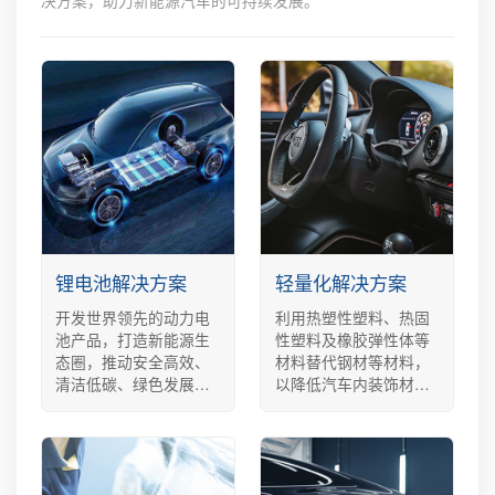
决方案，助力新能源汽车的可持续发展。
锂电池解决方案
轻量化解决方案
开发世界领先的动力电
利用热塑性塑料、热固
池产品，打造新能源生
性塑料及橡胶弹性体等
态圈，推动安全高效、
材料替代钢材等材料，
清洁低碳、绿色发展的
以降低汽车内装饰材
新能源服务。通过高性
料、外部件、架构件材
能科技和保护材料，让
料的重量，达到减少能
锂电池达到更长寿命，
源消耗的目的。轻量化
更优异性能，提供强劲
材料包括聚碳酸酯
的动力保障，让出行更
（PC）、聚苯乙烯