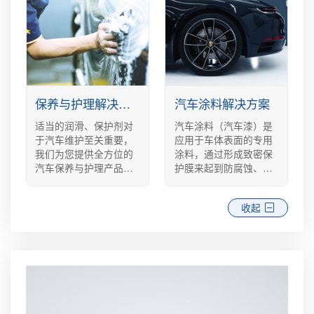
安心。
（PS）ABS树脂、聚氨
酯（PU）、聚氯乙烯
（PVC）、染料/颜料
等，为国内外化工生产
企业提供产品分销服
务，为客户提供原材料
解决方案。
保养与护理解决方案
汽车涂料解决方案
适当的润滑、保护剂对
汽车涂料（汽车漆）是
于汽车维护至关重要，
应用于车体表面的专用
我们为您提供全方位的
涂料，通过形成致密保
汽车保养与护理产品，
护膜来起到防腐蚀、延
涵盖空调制冷、发动机
长汽车使用寿命、增加
润滑和汽车保护剂的组
美观度的作用。根据不
收起
合延长汽车部件使用寿
同的功能维度，汽车涂
命和提升使用性能。
料可分为底漆、面漆、
电泳漆、清漆四大类。
根据成膜物质可有聚氨
酯类、环氧类、丙烯酸
类和其他类。