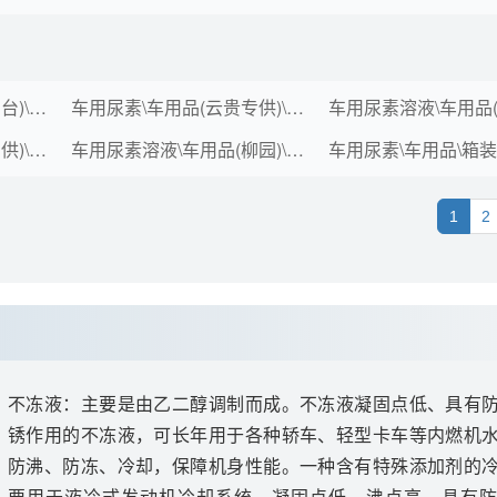
车用尿素溶液\车用品(高台)\散装
车用尿素\车用品(云贵专供)\箱装(kg*桶)\10*2
车用尿素\车用品(西南专供)\箱装(kg*桶)\10*2
车用尿素溶液\车用品(柳园)\散装
1
2
不冻液：主要是由乙二醇调制而成。不冻液凝固点低、具有
锈作用的不冻液，可长年用于各种轿车、轻型卡车等内燃机
防沸、防冻、冷却，保障机身性能。一种含有特殊添加剂的
要用于液冷式发动机冷却系统。凝固点低、沸点高，具有