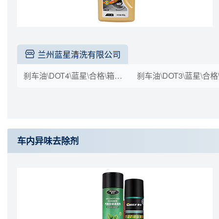
兰州蓝星清洗有限公司
刹车油\DOT4\蓝星\合格\箱装(g*瓶)\500*20
车内异味去除剂