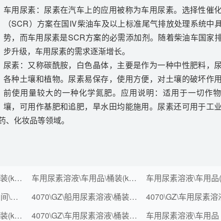
车用尿素：尿素在汽车上的应用被称为车用尿素。选择性催
（SCR）方案在国Ⅳ柴油车及以上标准尾气排放处理系统中
势，而车用尿素是SCR方案的必需添加剂。随着柴油车国家
步升级，车用尿素的需求逐渐增长。
尿素：又称碳酰胺，白色晶体，主要是作为一种中性肥料，
各种土壤和植物。尿素易保存，使用方便，对土壤的破坏作
前使用量较大的一种化学氮肥。应用说明：适用于一切作
壤，可用作基肥和追肥，旱水田均能施用。尿素还可用于工
药、化妆品等领域。
车用尿素溶液\车用品\桶装(kg)\1000
车用尿素溶液\车用品\桶装(kg)\10
车用尿素溶液\车用品-中间\散装\KG
4070\GZ\船用尿素溶液\桶装（kg）\1000
车用尿素溶液\车用品\桶装(kg)\200
4070\GZ\车用尿素溶液\桶装（kg）\10