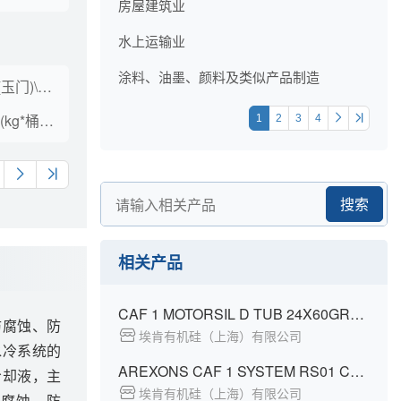
房屋建筑业
水上运输业
涂料、油墨、颜料及类似产品制造
车用尿素溶液\车用品(玉门)\散装
车用尿素\车用品\箱装(kg*桶)\10*2
1
2
3
4
搜索
相关产品
CAF 1 MOTORSIL D TUB 24X60GR+ASTUCCI
防腐蚀、防
埃肯有机硅（上海）有限公司
水冷系统的
AREXONS CAF 1 SYSTEM RS01 CTG 12X310ML
冷却液，主
埃肯有机硅（上海）有限公司
防腐蚀、防