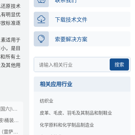
化还原技术
具有明显优
下载技术文件
排放标准逐
索要解决方案
尿素适用于
用小，是目
物和所有土
搜索
业及其他用
相关应用行业
纺织业
车用尿素溶液\车用品(国六)\桶装(kg)\10
皮革、毛皮、羽毛及其制品和制鞋业
4070\GZ\车用尿素溶液\桶装（kg）\200
化学原料和化学制品制造业
车用尿素溶液\车用品（雷萨)\桶装(kg)\200