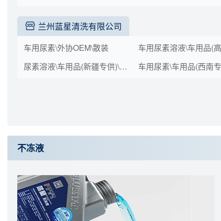
兰州蓝星清洗有限公司
车用尿素\外协OEM\散装
尿素溶液\车用品(新疆专供)\箱装(kg*桶)\10*2
不冻液