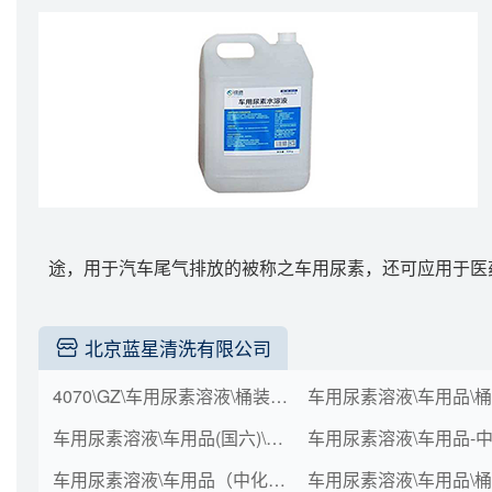
途，用于汽车尾气排放的被称之车用尿素，还可应用于医
北京蓝星清洗有限公司
4070\GZ\车用尿素溶液\桶装（kg）\1000
车用尿素溶液\车用品(国六)\桶装(kg)\1000
车用尿素溶液\车用品（中化）\桶(kg)\10