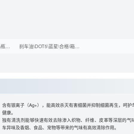
刹车油\DOT3\蓝星\合格\瓶装(ml)\800*12
刹车油\DOT5\蓝星\合格\箱装(g*瓶)\500*20
含有银离子（Ag+），能高效杀灭有害细菌并抑制细菌再生，呵护
健康。
独有清洗剂能够快速有效去除渗入织物、纤维、皮革等深层的气
车异味及香烟、食品、宠物等带来的气味有高效清除作用。