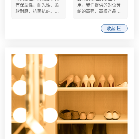
有保型性、耐光性、柔
用。我们提供的对位芳
软耐磨、抗菌抗蛀、弹
纶的高强、高模产品填
性佳、质量轻等优良的
补了国内的空白，其具
服装材料，可助力生产
有耐高温、阻燃性、耐
收起
防风防水、透气速干、
腐蚀、低密度、热收缩
抗紫外线、防臭、抗菌
率小、尺寸稳定性好、
等新一代智能面料，赋
高强度、高模量、质量
予面料的新价值。
轻等优良特性。