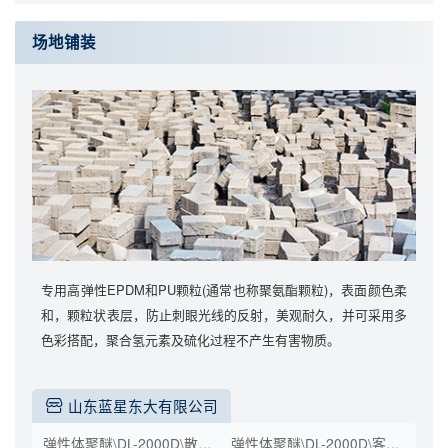
场地铺装
专用高弹性EPDM和PU颗粒(通常也称聚氨酯颗粒)，表面颜色柔
和，颗粒状表层，防止刺眼光线的反射，美观耐久，并可采用多
色彩搭配，聚合氢元素及硫化过程不产生有害物质。
山东蓝星东大有限公司
弹性体聚醚\DL-2000D\散装\工业级
弹性体聚醚\DL-2000D\客户桶\桶装(kg)\200\工业级