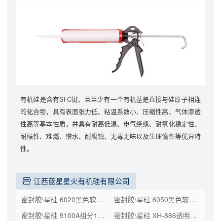
有机硅是含有Si-C键、且至少有一个有机基是直接与硅原子相连
的化合物，具有表面张力低、粘温系数小、压缩性高、气体渗透
性高等基本性质，并具有耐高低温、电气绝缘、耐氧化稳定性、
耐候性、难燃、憎水、耐腐蚀、无毒无味以及生理惰性等优异特
性。
江西蓝星星火有机硅有限公司
密封胶\星硅 6020黑色软包L500 A0\支装(KG)\0.750
密封胶\星硅 6050黑色软包L500 A0\支装(KG)\0.710
密封胶\星硅 9100A组分190L A0\桶装(kg)\298
密封胶\星硅 XH-886透明硬包 A2\支装(KG)\0.300