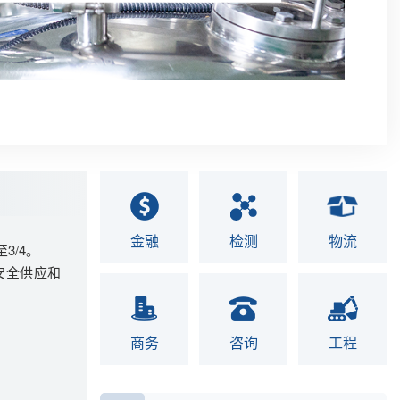
金融
检测
物流
至
3/4
。
安全供应和
商务
咨询
工程