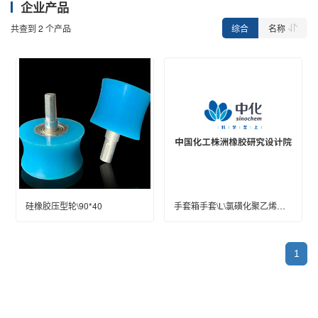
企业产品
综合
名称
共查到
2
个产品
硅橡胶压型轮\90*40
手套箱手套\L\氯磺化聚乙烯橡胶
1