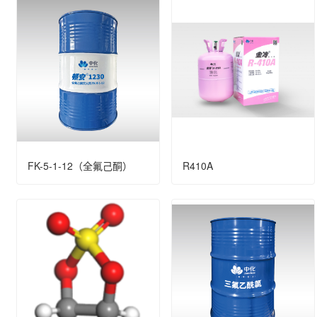
FK-5-1-12（全氟己酮）
R410A