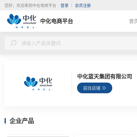
您好，欢迎来到中化电商平台
登录
会员注册
中化电商平台
首
中化蓝天集团有限公司
前往店铺
企业产品