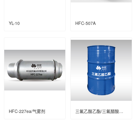
YL-10
HFC-507A
HFC-227ea/气雾剂
三氟乙酸乙酯/三氟醋酸乙酯