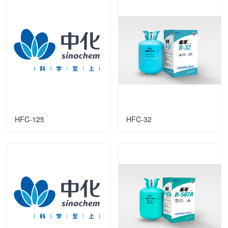
HFC-125
HFC-32