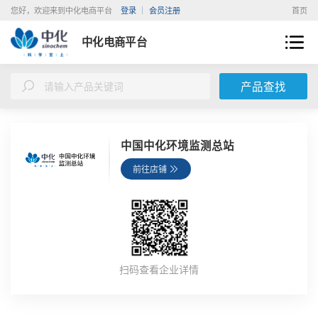
您好，欢迎来到中化电商平台
登录
会员注册
首页
中化电商平台
产品查找
中国中化环境监测总站
前往店铺
扫码查看企业详情