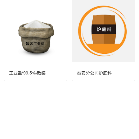
工业盐\99.5%\散装
泰安分公司炉底料