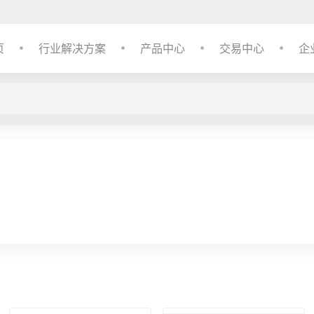
页
行业解决方案
产品中心
交易中心
企