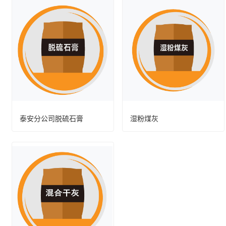
泰安分公司脱硫石膏
湿粉煤灰