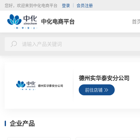
您好，欢迎来到中化电商平台
登录
会员注册
中化电商平台
首
德州实华泰安分公司
前往店铺
企业产品