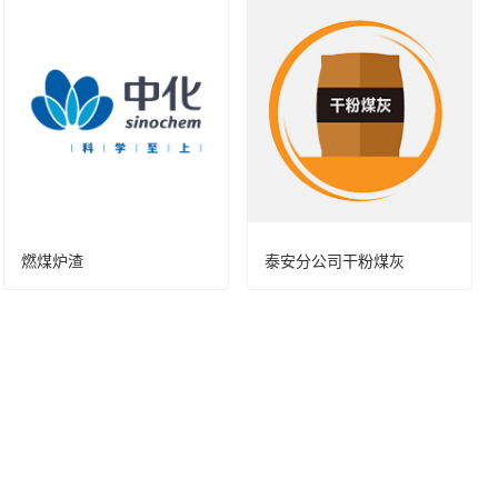
燃煤炉渣
泰安分公司干粉煤灰