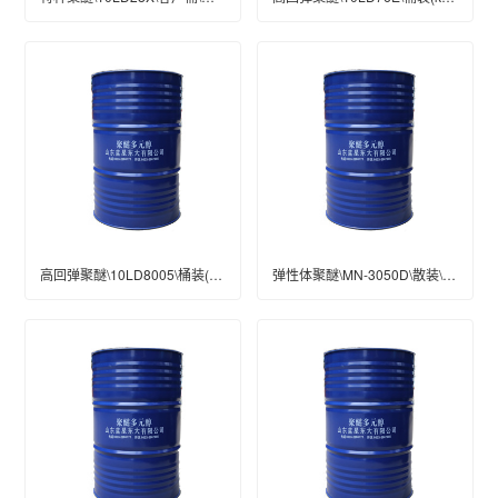
高回弹聚醚\10LD8005\桶装(kg)\200\工业级
弹性体聚醚\MN-3050D\散装\工业级