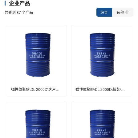
企业产品
综合
名称
共查到
87
个产品
弹性体聚醚\DL-2000D\客户桶\桶装(kg)\200\工业级
弹性体聚醚\DL-2000D\散装\工业级