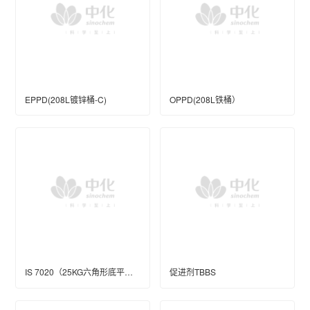
EPPD(208L镀锌桶-C)
OPPD(208L铁桶）
IS 7020（25KG六角形底平边粘合开口袋）
促进剂TBBS