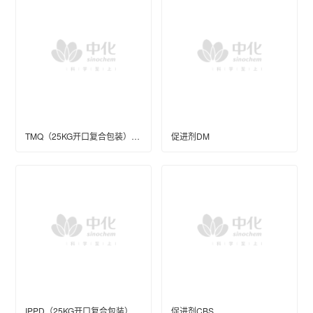
TMQ（25KG开口复合包装）普通
促进剂DM
IPPD（25KG开口复合包装）-普通
促进剂CBS