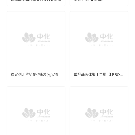
稳定剂\Ⅱ型\15%\桶装(kg)\25
单羟基液体聚丁二烯（LPBOH）