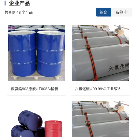
企业产品
综合
名称
共查到
48
个产品
聚氨酯903原液\LF008A\桶装(kg)\200\优等
六氟化硫\≥99.99%\工业级\500L