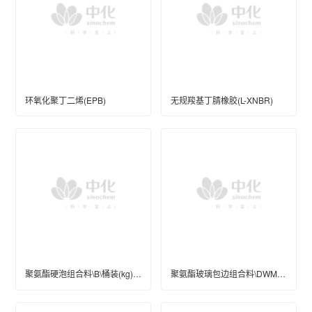
环氧化聚丁二烯(EPB)
无规羧基丁腈橡胶(L-XNBR)
聚氨酯硬泡组合料\B\桶装(kg)\250\优等
聚氨酯玻璃包边组合料\DWM006-1A\桶装(kg)\200\优等