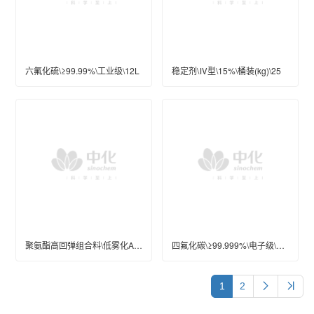
六氟化硫\≥99.99%\工业级\12L
稳定剂\Ⅳ型\15%\桶装(kg)\25
聚氨酯高回弹组合料\低雾化A\桶装(kg)\200\优等
四氟化碳\≥99.999%\电子级\44L\47L
1
2