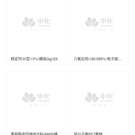
稳定剂\Ⅲ型\15%\桶装(kg)\25
六氟化钨\≥99.999%\电子级\10L
聚氨酯高回弹组合料\896B\桶装(kg)\240\优等
高分子量PET聚醚