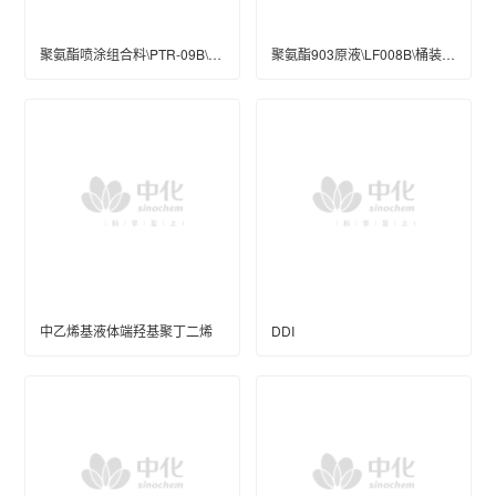
聚氨酯喷涂组合料\PTR-09B\桶装(kg)\250\优等
聚氨酯903原液\LF008B\桶装(kg)\250\优等
中乙烯基液体端羟基聚丁二烯
DDI