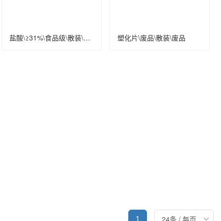
盐酸\≥31%\食品级\散装\液态
塑化片\废品\散装\废品
1