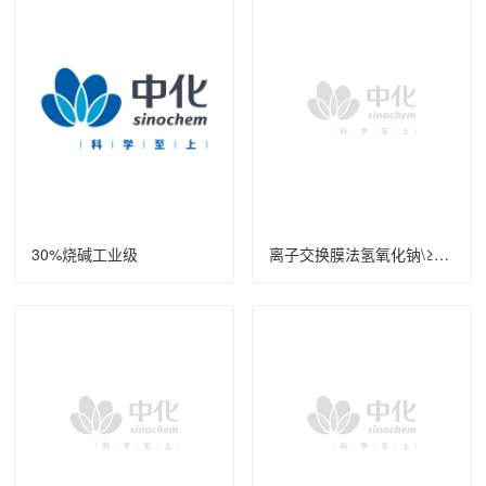
30%烧碱工业级
离子交换膜法氢氧化钠\≥32.0%\食品级\散装\液态