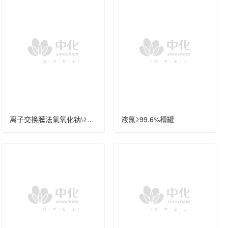
离子交换膜法氢氧化钠\≥45.0%\工业级\散装\液态
液氯≥99.6%槽罐