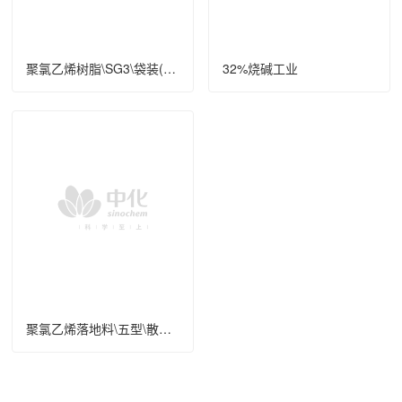
聚氯乙烯树脂\SG3\袋装(kg)\25\优级
32%烧碱工业
聚氯乙烯落地料\五型\散装\废品