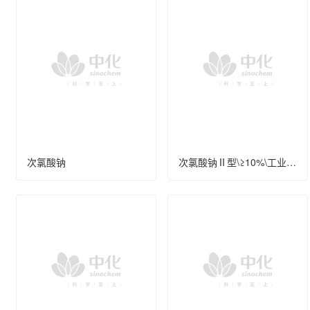
次氯酸钠
次氯酸钠Ⅱ型\≥10%\工业级\散装\液态