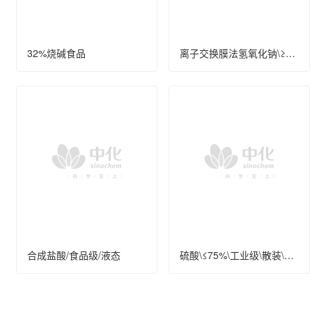
32%烧碱食品
离子交换膜法氢氧化钠\≥32%\工业级\散装\液态
合成盐酸/食品级/液态
硫酸\≤75%\工业级\散装\液态