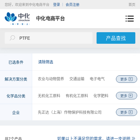
您好，欢迎来到中化电商平台
登录
会员注册
首页
中化电商平台
产品查找
清除筛选
已选条件
农业与动物营养
交通运输
电子电气
解决方案分类
更多
新能源
建筑与基础设施
环境工程
医疗与健康
美容与个人护理
皮革纺织
无机化工原料
有机化工原料
化学肥料
化学品分类
更多
机械制造
能源化工
基础化学品
金融
农药
高分子聚合物
涂料及无机颜料
检测
物流
商务
咨询
工程
染料及有机颜料
化学试剂
先正达（上海）作物保护科技有限公司
企业
更多
食品和饲料添加剂
合成药品
安迪苏生命科学制品（上海）有限公司
日用化学品
胶黏剂
安徽省石油化工集团有限责任公司
金属制品、机械和设备
橡胶制品
中化化工科学技术研究总院有限公司
如果以上不满足您的需求，请进一步说明
共
7
个产品