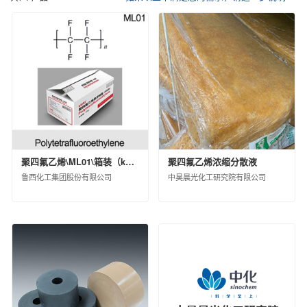
催化剂及各种化学助剂
其他化工产品
中化化肥控股有限公司
信息用化学品
江苏扬农化工集团有限公司
鲁西化工集团股份有限公司
沧州大化集团有限责任公司
江西蓝星星火有机硅有限公司
埃肯有机硅（上海）有限公司
南通星辰合成材料有限公司
中化蓝天集团有限公司
圣奥化学科技有限公司
聚四氟乙烯\ML01\箱装（kg）\25\工业级
聚四氟乙烯浓缩分散液
沈阳新纪化学有限公司
鲁西化工集团股份有限公司
中昊晨光化工研究院有限公司
沈阳中化新材料科技有限公司
中蓝晨光化工研究设计院有限公司
沈阳化工股份有限公司
山东蓝星东大有限公司
中昊晨光化工研究院有限公司
黎明化工研究设计院有限责任公司
昊华气体有限公司