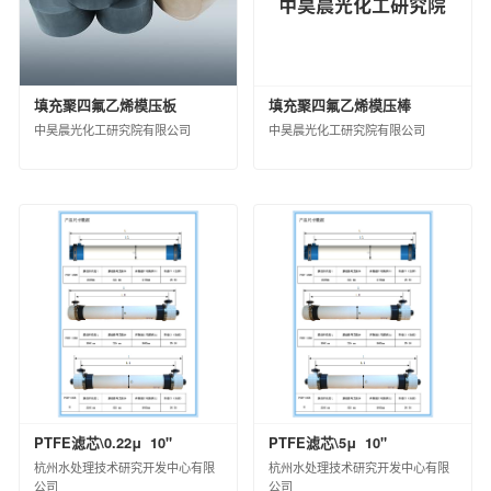
中昊北方涂料工业研究设计院有限公司
德州实华化工有限公司
德州实华泰安分公司
填充聚四氟乙烯模压板
填充聚四氟乙烯模压棒
昊华宇航化工有限责任公司
中昊晨光化工研究院有限公司
中昊晨光化工研究院有限公司
黑龙江昊华化工有限公司
江苏淮河化工有限公司
蓝星（成都）新材料有限公司
中国蓝星哈尔滨石化有限公司
海洋化工研究院有限公司
西南化工研究设计院有限公司
锦西化工研究院有限公司
中国化工集团曙光橡胶工业研究设计院有限
公司
山纳合成橡胶有限责任公司
广西蓝星大华化工有限责任公司
PTFE滤芯\0.22μ 10"
PTFE滤芯\5μ 10"
北京市碳纤维工程技术研究中心
杭州水处理技术研究开发中心有限
杭州水处理技术研究开发中心有限
兰州蓝星纤维有限公司
公司
公司