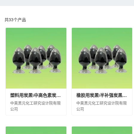
中化化肥控股有限公司
江苏扬农化工集团有
埃肯有机硅（上海）有限公司
南通星辰合成
共
33
个产品
中蓝晨光化工研究设计院有限公司
沈阳化工
昊华气体有限公司
中昊北方涂料工业研究设
江苏淮河化工有限公司
蓝星（成都）新材料
锦西化工研究院有限公司
中国化工集团曙光
北京市碳纤维工程技术研究中心
兰州蓝星纤
中国化工株洲橡胶研究设计院有限公司
沈阳
中化塑料有限公司
中蓝国际化工有限公司
中昊黑元化工研究设计院有限公司
沈阳石蜡
塑料用炭黑\中高色素炭黑\R4\袋装(kg)\20\合格品
橡胶用炭黑\半补强炭黑\N774\袋装(kg)\1000\合格品
杭州水处理技术研究开发中心有限公司
扬州
中昊黑元化工研究设计院有限
中昊黑元化工研究设计院有限
中化环境水务（北京）有限公司
兰州蓝星清
公司
公司
蓝星工程有限公司
京泰环保科技有限公司
江西星火航天新材料有限公司
风神轮胎股份