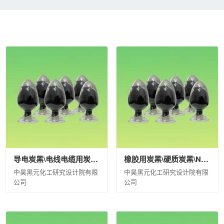
限公司
鲁西化工集团股份有限公司
沧州大化集团有限责任公司
江
材料有限公司
中化蓝天集团有限公司
圣奥化学科技有限公司
沈阳
股份有限公司
山东蓝星东大有限公司
中昊晨光化工研究院有限公司
计院有限公司
德州实华化工有限公司
德州实华泰安分公司
昊华宇
有限公司
中国蓝星哈尔滨石化有限公司
海洋化工研究院有限公司
橡胶工业研究设计院有限公司
山纳合成橡胶有限责任公司
广西蓝星
维有限公司
西北橡胶塑料研究设计院有限公司
北京橡胶工业研究设
橡胶研究设计院有限公司
中昊（大连）化工研究设计院有限公司
广
淮安骏盛新能源科技有限公司
中化医药有限公司
中化石化销售有限
化工有限公司
河北日新化工有限公司
安道麦（北京）农业技术有限
导电炭黑\电线电缆用炭黑\Li-90\袋装(kg)\20\合格品
橡胶用炭黑\硬质炭黑\N330\袋装(kg)\500\合格品
中化化雨环保有限公司
中蓝连海设计研究院有限公司
中蓝长化工程
中昊黑元化工研究设计院有限
中昊黑元化工研究设计院有限
洗有限公司
宿迁化雨环保有限公司
沈阳中化化成环保科技有限公司
公司
公司
中化环境科技工程有限公司
中化环境大气治理股份有限公司
中化环
有限公司
青岛橡六输送带有限公司
上海克劳斯玛菲机械有限公司