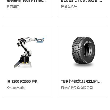
聚碳酸酯 1609T-11 袋装(25kg)
BLUESIL TCS 7552 B PAIL P 20KG
鲁西集团
埃肯有机硅
IR 1200 R2500 F/K
TBR外\傲龙\12R22.5\18\ASR79ⅡPI\TL\0
KraussMaffei
风神轮胎股份有限公司