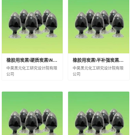
公司
西安骊山汽车制造有限公司
公司
昊华化工科技集团股份有限公司
龙江省龙德石油销售有限公司
宁有限公司
中化石油浙江有限公司
料（河北）有限公司
中化石油山东有限公司
石油川渝有限公司
团有限公司
中化石油湖北有限公司
橡胶用炭黑\硬质炭黑\N330\袋装(kg)\1000\合格品
橡胶用炭黑\半补强炭黑\N774\袋装(kg)\20\合格品
中昊黑元化工研究设计院有限
中昊黑元化工研究设计院有限
公司
公司