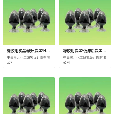
械集团有限公司
桂林橡胶机械有限公司
蓝星（北京）化工机械有限
备有限公司
北京宏远南口创新技术有限公司
中国化工信息中心有限
）有限公司
中化石油广东有限公司
中化石油安徽六安有限公司
黑
司
中化石油河南有限公司
中化石油江苏无锡有限公司
中化石油辽
限公司
中化国际(控股)股份有限公司产业资源事业部
中化国际新材
北京市石油化工产品开发供应有限公司
中化石油江西有限公司
中化
石化有限公司
中化石油华北（山东）有限公司
山东华星石油化工集
橡胶用炭黑\硬质炭黑\N330\袋装(kg)\25\合格品
橡胶用炭黑\低滞后炭黑\DZ-13\袋装(kg)\20\合格品
中昊黑元化工研究设计院有限
中昊黑元化工研究设计院有限
司
中化能源科技有限公司
公司
公司