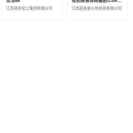
尼龙66
有机硅液体硅橡胶\LSR 8320 H B\桶装(KG)\200
江苏扬农化工集团有限公司
江西蓝星星火有机硅有限公司