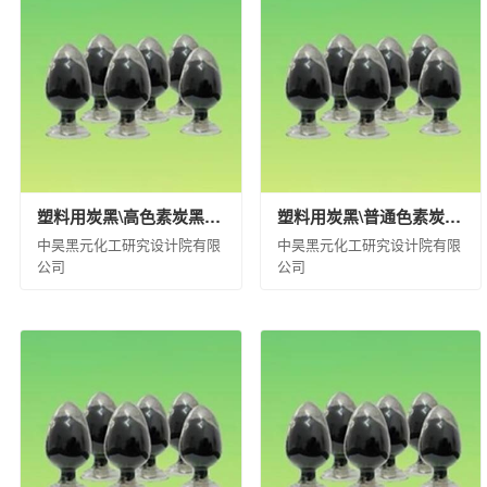
福建天华智能装备有限公司
益阳橡胶塑料机
沈阳汽车车桥制造有限公司
华夏汉华化工装
中化石油安徽有限公司
中化国际石油（天津
中化石油江苏有限公司
中化石油上海有限公
中化石油福建有限公司
中化健康产业发展有
中化河北有限公司
中化石油湖南有限公司
江西中化石油成品油销售有限公司
山东昌邑
塑料用炭黑\高色素炭黑\R1\袋装(kg)\20\合格品
塑料用炭黑\普通色素炭黑\CM-3\袋装(kg)\20\合格品
中昊黑元化工研究设计院有限
中昊黑元化工研究设计院有限
正和集团股份有限公司
大庆中蓝石化有限公
公司
公司