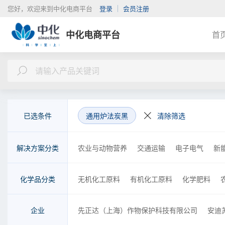
您好，欢迎来到中化电商平台
登录
会员注册
中化电商平台
首
已选条件
通用炉法炭黑
清除筛选
解决方案分类
农业与动物营养
交通运输
电子电气
新
金融
检测
物流
商务
咨询
工程
化学品分类
无机化工原料
有机化工原料
化学肥料
胶黏剂
金属制品、机械和设备
橡胶制品
企业
先正达（上海）作物保护科技有限公司
安迪