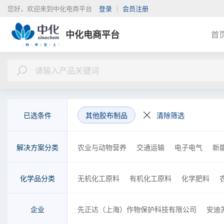
您好，欢迎来到中化电商平台
登录
会员注册
中化电商平台
首
已选条件
其他胶布制品
清除筛选
解决方案分类
农业与动物营养
交通运输
电子电气
新
金融
检测
物流
商务
咨询
工程
化学品分类
无机化工原料
有机化工原料
化学肥料
胶黏剂
金属制品、机械和设备
橡胶制品
企业
先正达（上海）作物保护科技有限公司
安迪