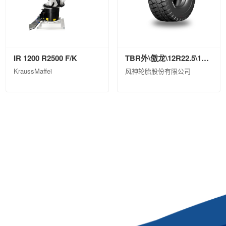
IR 1200 R2500 F/K
TBR外\傲龙\12R22.5\18\ASR79ⅡPI\TL\0
KraussMaffei
风神轮胎股份有限公司