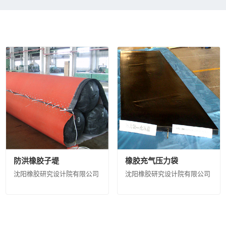
限公司
鲁西化工集团股份有限公司
沧州大化集团有限责任公司
江
材料有限公司
中化蓝天集团有限公司
圣奥化学科技有限公司
沈阳
股份有限公司
山东蓝星东大有限公司
中昊晨光化工研究院有限公司
计院有限公司
德州实华化工有限公司
德州实华泰安分公司
昊华宇
有限公司
中国蓝星哈尔滨石化有限公司
海洋化工研究院有限公司
橡胶工业研究设计院有限公司
山纳合成橡胶有限责任公司
广西蓝星
维有限公司
西北橡胶塑料研究设计院有限公司
北京橡胶工业研究设
橡胶研究设计院有限公司
中昊（大连）化工研究设计院有限公司
广
淮安骏盛新能源科技有限公司
中化医药有限公司
中化石化销售有限
化工有限公司
河北日新化工有限公司
安道麦（北京）农业技术有限
防洪橡胶子堤
橡胶充气压力袋
中化化雨环保有限公司
中蓝连海设计研究院有限公司
中蓝长化工程
沈阳橡胶研究设计院有限公司
沈阳橡胶研究设计院有限公司
洗有限公司
宿迁化雨环保有限公司
沈阳中化化成环保科技有限公司
中化环境科技工程有限公司
中化环境大气治理股份有限公司
中化环
有限公司
青岛橡六输送带有限公司
上海克劳斯玛菲机械有限公司