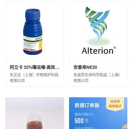
阿立卡 22%噻虫嗪·高效氯氟氰菊酯微囊悬浮-悬浮剂 8×60×10ML(白标)
安泰来NE20
先正达（上海）作物保护科技
安迪苏生命科学制品（上海）
有限公司
有限公司