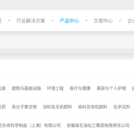
页
行业解决方案
产品中心
交易中心
企
能源
建筑与基础设施
环境工程
医疗与健康
美容与个人护理
农药
高分子聚合物
涂料及无机颜料
染料及有机颜料
化学试剂
催化剂及各种化学助剂
其他化工产品
信息用化学品
苏生命科学制品（上海）有限公司
安徽省石油化工集团有限责任公司