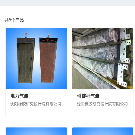
中化化肥控股有限公司
江苏扬农化工集团有
埃肯有机硅（上海）有限公司
南通星辰合成
共
8
个产品
中蓝晨光化工研究设计院有限公司
沈阳化工
昊华气体有限公司
中昊北方涂料工业研究设
江苏淮河化工有限公司
蓝星（成都）新材料
锦西化工研究院有限公司
中国化工集团曙光
北京市碳纤维工程技术研究中心
兰州蓝星纤
中国化工株洲橡胶研究设计院有限公司
沈阳
中化塑料有限公司
中蓝国际化工有限公司
中昊黑元化工研究设计院有限公司
沈阳石蜡
电力气囊
引锭杆气囊
杭州水处理技术研究开发中心有限公司
扬州
沈阳橡胶研究设计院有限公司
沈阳橡胶研究设计院有限公司
中化环境水务（北京）有限公司
兰州蓝星清
蓝星工程有限公司
京泰环保科技有限公司
江西星火航天新材料有限公司
风神轮胎股份