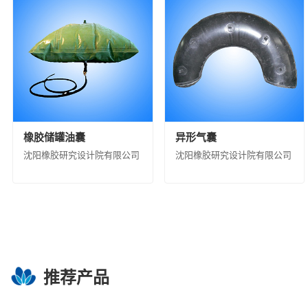
福建天华智能装备有限公司
益阳橡胶塑料机
沈阳汽车车桥制造有限公司
华夏汉华化工装
中化石油安徽有限公司
中化国际石油（天津
中化石油江苏有限公司
中化石油上海有限公
中化石油福建有限公司
中化健康产业发展有
中化河北有限公司
中化石油湖南有限公司
江西中化石油成品油销售有限公司
山东昌邑
橡胶储罐油囊
异形气囊
沈阳橡胶研究设计院有限公司
沈阳橡胶研究设计院有限公司
正和集团股份有限公司
大庆中蓝石化有限公
推荐产品