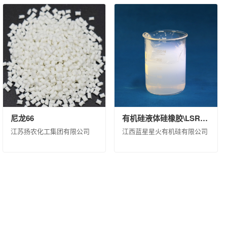
尼龙66
有机硅液体硅橡胶\LSR 8320 H B\桶装(KG)\200
江苏扬农化工集团有限公司
江西蓝星星火有机硅有限公司