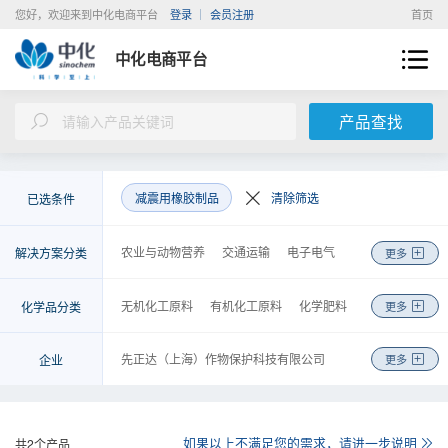
您好，欢迎来到中化电商平台
登录
会员注册
首页
中化电商平台
产品查找
减震用橡胶制品
清除筛选
已选条件
农业与动物营养
交通运输
电子电气
解决方案分类
更多
新能源
建筑与基础设施
环境工程
医疗与健康
美容与个人护理
皮革纺织
无机化工原料
有机化工原料
化学肥料
化学品分类
更多
机械制造
能源化工
基础化学品
金融
农药
高分子聚合物
涂料及无机颜料
检测
物流
商务
咨询
工程
染料及有机颜料
化学试剂
先正达（上海）作物保护科技有限公司
企业
更多
食品和饲料添加剂
合成药品
安迪苏生命科学制品（上海）有限公司
日用化学品
胶黏剂
安徽省石油化工集团有限责任公司
金属制品、机械和设备
橡胶制品
中化化工科学技术研究总院有限公司
如果以上不满足您的需求，请进一步说明
共
2
个产品