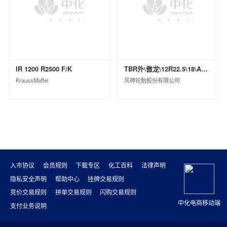
上海克劳斯玛菲机械有限公司
天华化工机械及自动化研究设计院有限公司
福建天华智能装备有限公司
益阳橡胶塑料机械集团有限公司
桂林橡胶机械有限公司
IR 1200 R2500 F/K
TBR外\傲龙\12R22.5\18\ASR79ⅡPI\TL\0
蓝星（北京）化工机械有限公司
KraussMaffei
风神轮胎股份有限公司
西安骊山汽车制造有限公司
沈阳汽车车桥制造有限公司
华夏汉华化工装备有限公司
北京宏远南口创新技术有限公司
中国化工信息中心有限公司
昊华化工科技集团股份有限公司
入市协议
会员规则
下载专区
化工百科
法律声明
中化石油安徽有限公司
隐私安全声明
帮助中心
挂牌交易规则
中化国际石油（天津）有限公司
竞价交易规则
拼单交易规则
闪购交易规则
中化石油广东有限公司
中化电商移动端
支付业务说明
中化石油安徽六安有限公司