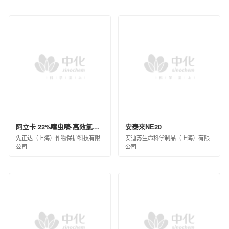
中昊北方涂料工业研究设计院有限公司
德州实华化工有限公司
德州实华泰安分公司
昊华宇航化工有限责任公司
黑龙江昊华化工有限公司
江苏淮河化工有限公司
蓝星（成都）新材料有限公司
中国蓝星哈尔滨石化有限公司
海洋化工研究院有限公司
阿立卡 22%噻虫嗪·高效氯氟氰菊酯微囊悬浮-悬浮剂 8×60×10ML(白标)
安泰来NE20
西南化工研究设计院有限公司
先正达（上海）作物保护科技有限
安迪苏生命科学制品（上海）有限
锦西化工研究院有限公司
公司
公司
中国化工集团曙光橡胶工业研究设计院有限
公司
山纳合成橡胶有限责任公司
广西蓝星大华化工有限责任公司
北京市碳纤维工程技术研究中心
兰州蓝星纤维有限公司