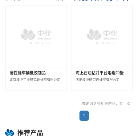
催化剂及各种化学助剂
其他化工产品
中化化肥控股有限公司
信息用化学品
江苏扬农化工集团有限公司
鲁西化工集团股份有限公司
沧州大化集团有限责任公司
江西蓝星星火有机硅有限公司
埃肯有机硅（上海）有限公司
南通星辰合成材料有限公司
中化蓝天集团有限公司
圣奥化学科技有限公司
高性能车辆橡胶制品
海上石油钻井平台用缓冲垫
沈阳新纪化学有限公司
北京橡胶工业研究设计院有限公司
沈阳橡胶研究设计院有限公司
沈阳中化新材料科技有限公司
中蓝晨光化工研究设计院有限公司
查询到 2 条相关产品，共 1 页
沈阳化工股份有限公司
山东蓝星东大有限公司
1
中昊晨光化工研究院有限公司
黎明化工研究设计院有限责任公司
推荐产品
昊华气体有限公司