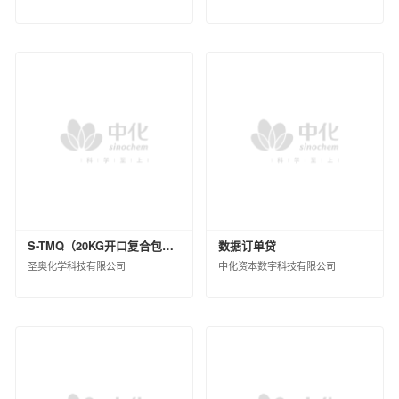
扬州中化化雨环保有限公司
中蓝连海设计研究院有限公司
中蓝长化工程科技有限公司
北京蓝星清洗有限公司
中化环境水务（北京）有限公司
兰州蓝星清洗有限公司
宿迁化雨环保有限公司
沈阳中化化成环保科技有限公司
中化环信环境工程（上海）有限公司
蓝星工程有限公司
京泰环保科技有限公司
S-TMQ（20KG开口复合包装）
数据订单贷
中化环境科技工程有限公司
圣奥化学科技有限公司
中化资本数字科技有限公司
中化环境大气治理股份有限公司
中化环境修复（上海）有限公司
中国中化环境监测总站
江西星火航天新材料有限公司
风神轮胎股份有限公司
青岛橡六输送带有限公司