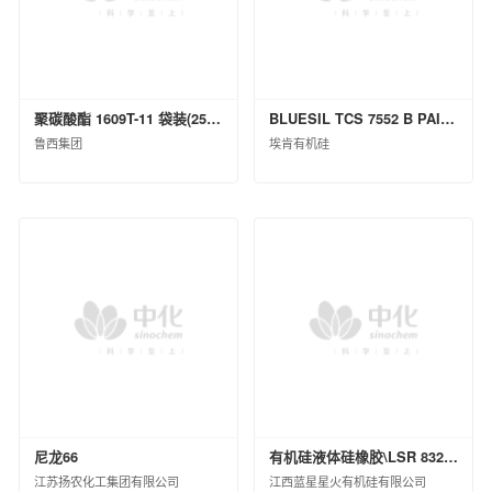
西北橡胶塑料研究设计院有限公司
北京橡胶工业研究设计院有限公司
中国化工株洲橡胶研究设计院有限公司
沈阳橡胶研究设计院有限公司
聚碳酸酯 1609T-11 袋装(25kg)
BLUESIL TCS 7552 B PAIL P 20KG
中昊（大连）化工研究设计院有限公司
鲁西集团
埃肯有机硅
广州合成材料研究院有限公司
昊华骏化集团有限公司
中化塑料有限公司
中蓝国际化工有限公司
淮安骏盛新能源科技有限公司
中化医药有限公司
中化石化销售有限公司
中化石油销售有限公司
中昊黑元化工研究设计院有限公司
沈阳石蜡化工有限公司
河北日新化工有限公司
安道麦（北京）农业技术有限公司
尼龙66
有机硅液体硅橡胶\LSR 8320 H B\桶装(KG)\200
中化环境控股有限公司
江苏扬农化工集团有限公司
江西蓝星星火有机硅有限公司
杭州水处理技术研究开发中心有限公司