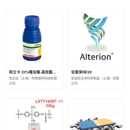
中昊北方涂料工业研究设计院有限公司
德州实华化工有限公司
德州实华泰安分公司
昊华宇航化工有限责任公司
黑龙江昊华化工有限公司
江苏淮河化工有限公司
蓝星（成都）新材料有限公司
中国蓝星哈尔滨石化有限公司
海洋化工研究院有限公司
阿立卡 22%噻虫嗪·高效氯氟氰菊酯微囊悬浮-悬浮剂 8×60×10ML(白标)
安泰来NE20
西南化工研究设计院有限公司
先正达（上海）作物保护科技有限
安迪苏生命科学制品（上海）有限
锦西化工研究院有限公司
公司
公司
中国化工集团曙光橡胶工业研究设计院有限
公司
山纳合成橡胶有限责任公司
广西蓝星大华化工有限责任公司
北京市碳纤维工程技术研究中心
兰州蓝星纤维有限公司