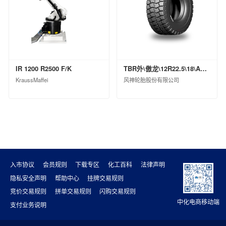
上海克劳斯玛菲机械有限公司
天华化工机械及自动化研究设计院有限公司
福建天华智能装备有限公司
益阳橡胶塑料机械集团有限公司
桂林橡胶机械有限公司
IR 1200 R2500 F/K
TBR外\傲龙\12R22.5\18\ASR79ⅡPI\TL\0
蓝星（北京）化工机械有限公司
KraussMaffei
风神轮胎股份有限公司
西安骊山汽车制造有限公司
沈阳汽车车桥制造有限公司
华夏汉华化工装备有限公司
北京宏远南口创新技术有限公司
中国化工信息中心有限公司
昊华化工科技集团股份有限公司
入市协议
会员规则
下载专区
化工百科
法律声明
中化石油安徽有限公司
隐私安全声明
帮助中心
挂牌交易规则
中化国际石油（天津）有限公司
竞价交易规则
拼单交易规则
闪购交易规则
中化石油广东有限公司
中化电商移动端
支付业务说明
中化石油安徽六安有限公司