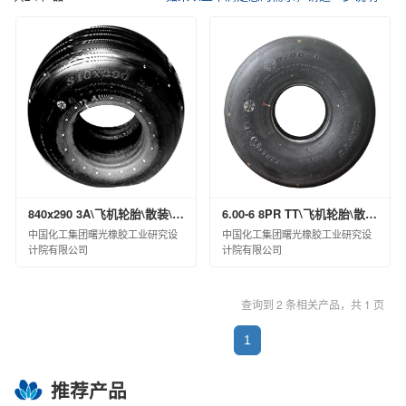
催化剂及各种化学助剂
其他化工产品
中化化肥控股有限公司
信息用化学品
江苏扬农化工集团有限公司
鲁西化工集团股份有限公司
沧州大化集团有限责任公司
江西蓝星星火有机硅有限公司
埃肯有机硅（上海）有限公司
南通星辰合成材料有限公司
中化蓝天集团有限公司
圣奥化学科技有限公司
840x290 3A\飞机轮胎\散装\96\合格品
6.00-6 8PR TT\飞机轮胎\散装\96\合格品
沈阳新纪化学有限公司
中国化工集团曙光橡胶工业研究设
中国化工集团曙光橡胶工业研究设
计院有限公司
计院有限公司
沈阳中化新材料科技有限公司
中蓝晨光化工研究设计院有限公司
查询到 2 条相关产品，共 1 页
沈阳化工股份有限公司
山东蓝星东大有限公司
1
中昊晨光化工研究院有限公司
黎明化工研究设计院有限责任公司
推荐产品
昊华气体有限公司