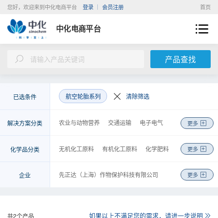
您好，欢迎来到中化电商平台
登录
会员注册
首页
中化电商平台
产品查找
航空轮胎系列
清除筛选
已选条件
农业与动物营养
交通运输
电子电气
解决方案分类
更多
新能源
建筑与基础设施
环境工程
医疗与健康
美容与个人护理
皮革纺织
无机化工原料
有机化工原料
化学肥料
化学品分类
更多
机械制造
能源化工
基础化学品
金融
农药
高分子聚合物
涂料及无机颜料
检测
物流
商务
咨询
工程
染料及有机颜料
化学试剂
先正达（上海）作物保护科技有限公司
企业
更多
食品和饲料添加剂
合成药品
安迪苏生命科学制品（上海）有限公司
日用化学品
胶黏剂
安徽省石油化工集团有限责任公司
金属制品、机械和设备
橡胶制品
中化化工科学技术研究总院有限公司
如果以上不满足您的需求，请进一步说明
共
2
个产品