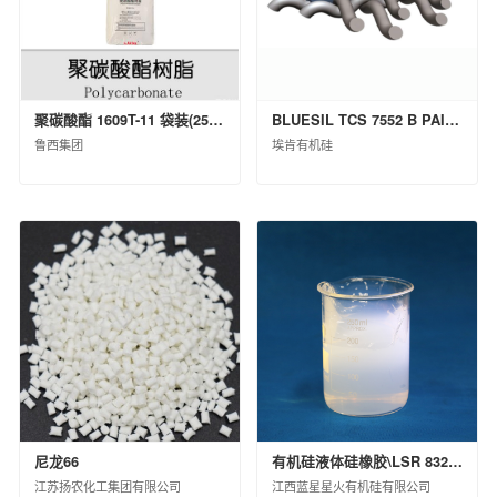
西北橡胶塑料研究设计院有限公司
北京橡胶工业研究设计院有限公司
中国化工株洲橡胶研究设计院有限公司
沈阳橡胶研究设计院有限公司
聚碳酸酯 1609T-11 袋装(25kg)
BLUESIL TCS 7552 B PAIL P 20KG
中昊（大连）化工研究设计院有限公司
鲁西集团
埃肯有机硅
广州合成材料研究院有限公司
昊华骏化集团有限公司
中化塑料有限公司
中蓝国际化工有限公司
淮安骏盛新能源科技有限公司
中化医药有限公司
中化石化销售有限公司
中化石油销售有限公司
中昊黑元化工研究设计院有限公司
沈阳石蜡化工有限公司
河北日新化工有限公司
安道麦（北京）农业技术有限公司
尼龙66
有机硅液体硅橡胶\LSR 8320 H B\桶装(KG)\200
中化环境控股有限公司
江苏扬农化工集团有限公司
江西蓝星星火有机硅有限公司
杭州水处理技术研究开发中心有限公司