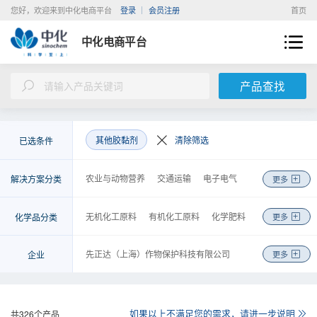
您好，欢迎来到中化电商平台
登录
会员注册
首页
中化电商平台
产品查找
其他胶黏剂
清除筛选
已选条件
农业与动物营养
交通运输
电子电气
解决方案分类
更多
新能源
建筑与基础设施
环境工程
医疗与健康
美容与个人护理
皮革纺织
无机化工原料
有机化工原料
化学肥料
化学品分类
更多
机械制造
能源化工
基础化学品
金融
农药
高分子聚合物
涂料及无机颜料
检测
物流
商务
咨询
工程
染料及有机颜料
化学试剂
先正达（上海）作物保护科技有限公司
企业
更多
食品和饲料添加剂
合成药品
安迪苏生命科学制品（上海）有限公司
日用化学品
胶黏剂
安徽省石油化工集团有限责任公司
金属制品、机械和设备
橡胶制品
中化化工科学技术研究总院有限公司
如果以上不满足您的需求，请进一步说明
共
326
个产品