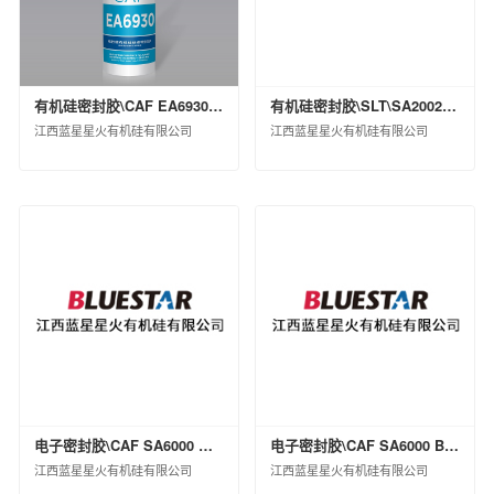
中昊北方涂料工业研究设计院有限公司
德州实华化工有限公司
德州实华泰安分公司
有机硅密封胶\CAF EA6930 TRS硬包\支装(KG)\0.31
有机硅密封胶\SLT\SA2002-A WHT\桶装(KG)\245
昊华宇航化工有限责任公司
江西蓝星星火有机硅有限公司
江西蓝星星火有机硅有限公司
黑龙江昊华化工有限公司
江苏淮河化工有限公司
蓝星（成都）新材料有限公司
中国蓝星哈尔滨石化有限公司
海洋化工研究院有限公司
西南化工研究设计院有限公司
锦西化工研究院有限公司
中国化工集团曙光橡胶工业研究设计院有限
公司
山纳合成橡胶有限责任公司
广西蓝星大华化工有限责任公司
电子密封胶\CAF SA6000 WHT LV 软包\支装(KG)\0.82
电子密封胶\CAF SA6000 BLK LV\桶装(KG)\270
北京市碳纤维工程技术研究中心
江西蓝星星火有机硅有限公司
江西蓝星星火有机硅有限公司
兰州蓝星纤维有限公司