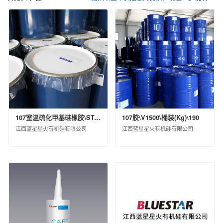
催化剂及各种化学助剂
其他化工产品
中化化肥控股有限公司
信息用化学品
江苏扬农化工集团有限公司
鲁西化工集团股份有限公司
沧州大化集团有限责任公司
江西蓝星星火有机硅有限公司
埃肯有机硅（上海）有限公司
南通星辰合成材料有限公司
中化蓝天集团有限公司
圣奥化学科技有限公司
107室温硫化甲基硅橡胶\STARSIL H48 V750 C FG\散装
107胶\V1500\桶装(Kg)\190
沈阳新纪化学有限公司
江西蓝星星火有机硅有限公司
江西蓝星星火有机硅有限公司
沈阳中化新材料科技有限公司
中蓝晨光化工研究设计院有限公司
沈阳化工股份有限公司
山东蓝星东大有限公司
中昊晨光化工研究院有限公司
黎明化工研究设计院有限责任公司
昊华气体有限公司