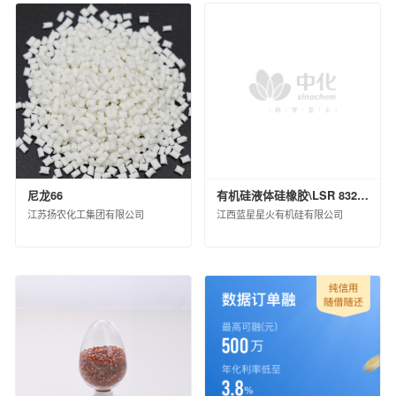
尼龙66
有机硅液体硅橡胶\LSR 8320 H B\桶装(KG)\200
江苏扬农化工集团有限公司
江西蓝星星火有机硅有限公司