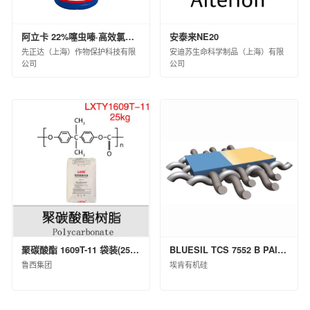
阿立卡 22%噻虫嗪·高效氯氟氰菊酯微囊悬浮-悬浮剂 8×60×10ML(白标)
安泰来NE20
先正达（上海）作物保护科技有限
安迪苏生命科学制品（上海）有限
公司
公司
聚碳酸酯 1609T-11 袋装(25kg)
BLUESIL TCS 7552 B PAIL P 20KG
鲁西集团
埃肯有机硅