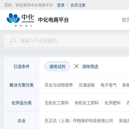
您好，欢迎来到中化电商平台
登录
会员注册
中化电商平台
首
已选条件
通用试剂
清除筛选
解决方案分类
农业与动物营养
交通运输
电子电气
新
金融
检测
物流
商务
咨询
工程
化学品分类
无机化工原料
有机化工原料
化学肥料
胶黏剂
金属制品、机械和设备
橡胶制品
企业
先正达（上海）作物保护科技有限公司
安迪