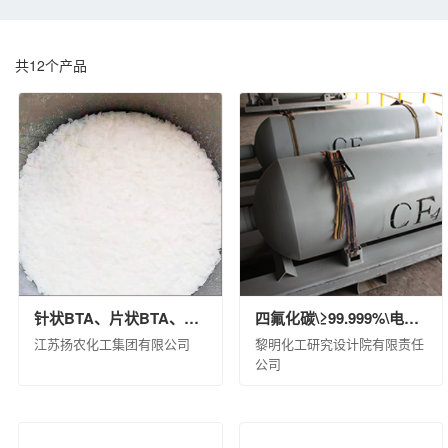
中化化肥控股有限公司
江苏扬农化工集团有
埃肯有机硅（上海）有限公司
南通星辰合成
共
12
个产品
中蓝晨光化工研究设计院有限公司
沈阳化工
昊华气体有限公司
中昊北方涂料工业研究设
江苏淮河化工有限公司
蓝星（成都）新材料
锦西化工研究院有限公司
中国化工集团曙光
北京市碳纤维工程技术研究中心
兰州蓝星纤
中国化工株洲橡胶研究设计院有限公司
沈阳
中化塑料有限公司
中蓝国际化工有限公司
中昊黑元化工研究设计院有限公司
沈阳石蜡
针状BTA、片状BTA、颗粒BTA
四氟化碳\≥99.999%\电子级\44L\47L
杭州水处理技术研究开发中心有限公司
扬州
江苏扬农化工集团有限公司
黎明化工研究设计院有限责任
中化环境水务（北京）有限公司
兰州蓝星清
公司
蓝星工程有限公司
京泰环保科技有限公司
江西星火航天新材料有限公司
风神轮胎股份