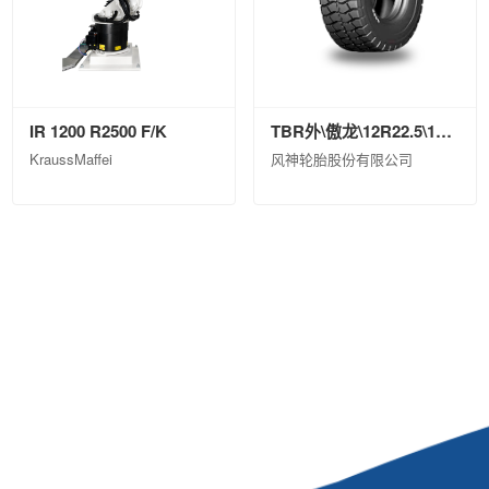
IR 1200 R2500 F/K
TBR外\傲龙\12R22.5\18\ASR79ⅡPI\TL\0
KraussMaffei
风神轮胎股份有限公司