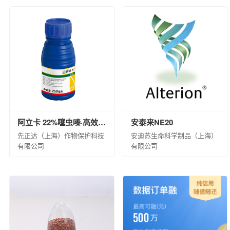
阿立卡 22%噻虫嗪·高效氯氟氰菊酯微囊悬浮-悬浮剂 8×60×10ML(白标)
安泰来NE20
先正达（上海）作物保护科技
安迪苏生命科学制品（上海）
有限公司
有限公司