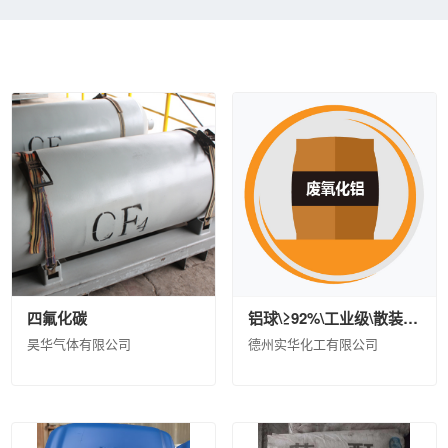
限公司
鲁西化工集团股份有限公司
沧州大化集团有限责任公司
江
材料有限公司
中化蓝天集团有限公司
圣奥化学科技有限公司
沈阳
股份有限公司
山东蓝星东大有限公司
中昊晨光化工研究院有限公司
计院有限公司
德州实华化工有限公司
德州实华泰安分公司
昊华宇
有限公司
中国蓝星哈尔滨石化有限公司
海洋化工研究院有限公司
橡胶工业研究设计院有限公司
山纳合成橡胶有限责任公司
广西蓝星
维有限公司
西北橡胶塑料研究设计院有限公司
北京橡胶工业研究设
橡胶研究设计院有限公司
中昊（大连）化工研究设计院有限公司
广
淮安骏盛新能源科技有限公司
中化医药有限公司
中化石化销售有限
化工有限公司
河北日新化工有限公司
安道麦（北京）农业技术有限
四氟化碳
铝球\≥92%\工业级\散装\固态
中化化雨环保有限公司
中蓝连海设计研究院有限公司
中蓝长化工程
昊华气体有限公司
德州实华化工有限公司
洗有限公司
宿迁化雨环保有限公司
沈阳中化化成环保科技有限公司
中化环境科技工程有限公司
中化环境大气治理股份有限公司
中化环
有限公司
青岛橡六输送带有限公司
上海克劳斯玛菲机械有限公司