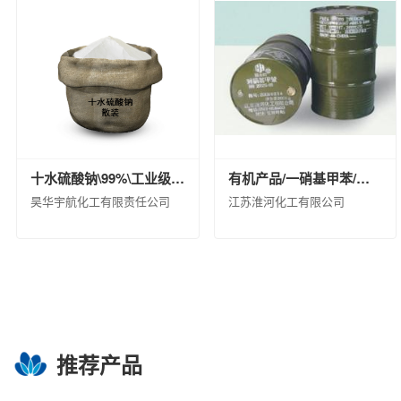
福建天华智能装备有限公司
益阳橡胶塑料机
沈阳汽车车桥制造有限公司
华夏汉华化工装
中化石油安徽有限公司
中化国际石油（天津
中化石油江苏有限公司
中化石油上海有限公
中化石油福建有限公司
中化健康产业发展有
中化河北有限公司
中化石油湖南有限公司
江西中化石油成品油销售有限公司
山东昌邑
十水硫酸钠\99%\工业级\散装\固体
有机产品/一硝基甲苯/对硝基 甲苯29042020/散装（KG）/30000/合格品
昊华宇航化工有限责任公司
江苏淮河化工有限公司
正和集团股份有限公司
大庆中蓝石化有限公
推荐产品