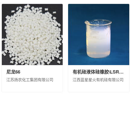
尼龙66
有机硅液体硅橡胶\LSR 8320 H B\桶装(KG)\200
江苏扬农化工集团有限公司
江西蓝星星火有机硅有限公司