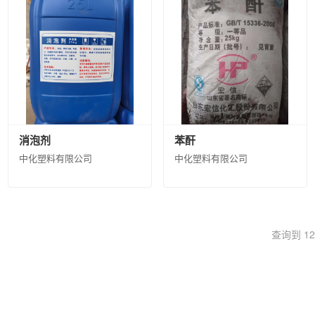
械集团有限公司
桂林橡胶机械有限公司
蓝星（北京）化工机械有限
备有限公司
北京宏远南口创新技术有限公司
中国化工信息中心有限
）有限公司
中化石油广东有限公司
中化石油安徽六安有限公司
黑
司
中化石油河南有限公司
中化石油江苏无锡有限公司
中化石油辽
限公司
中化国际(控股)股份有限公司产业资源事业部
中化国际新材
北京市石油化工产品开发供应有限公司
中化石油江西有限公司
中化
石化有限公司
中化石油华北（山东）有限公司
山东华星石油化工集
消泡剂
苯酐
中化塑料有限公司
中化塑料有限公司
司
中化能源科技有限公司
查询到 1