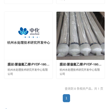
西北橡胶塑料研究设计院有限公司
北京橡胶工业研究设计院有限公司
中国化工株洲橡胶研究设计院有限公司
沈阳橡胶研究设计院有限公司
中昊（大连）化工研究设计院有限公司
广州合成材料研究院有限公司
昊华骏化集团有限公司
中化塑料有限公司
中蓝国际化工有限公司
淮安骏盛新能源科技有限公司
中化医药有限公司
中化石化销售有限公司
膜丝\聚偏氟乙烯\PVDF-1808Ⅱ\国产
膜丝\聚偏氟乙烯\PVDF-1808\国产
中化石油销售有限公司
杭州水处理技术研究开发中心有限
杭州水处理技术研究开发中心有限
公司
公司
中昊黑元化工研究设计院有限公司
沈阳石蜡化工有限公司
河北日新化工有限公司
查询到 8 条相关产品，共 1 页
安道麦（北京）农业技术有限公司
1
中化环境控股有限公司
杭州水处理技术研究开发中心有限公司