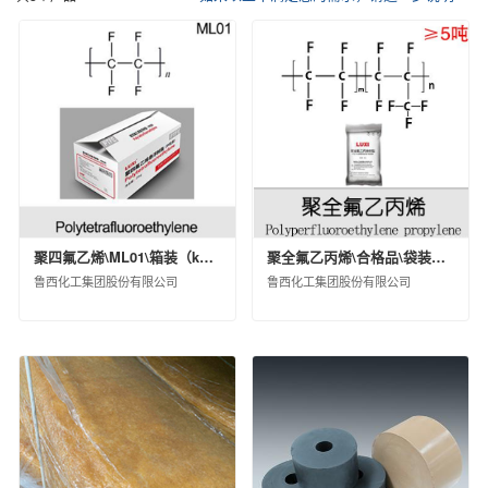
催化剂及各种化学助剂
其他化工产品
中化化肥控股有限公司
信息用化学品
江苏扬农化工集团有限公司
鲁西化工集团股份有限公司
沧州大化集团有限责任公司
江西蓝星星火有机硅有限公司
埃肯有机硅（上海）有限公司
南通星辰合成材料有限公司
中化蓝天集团有限公司
圣奥化学科技有限公司
聚四氟乙烯\ML01\箱装（kg）\25\工业级
聚全氟乙丙烯\合格品\袋装（kg）\25\工业级
沈阳新纪化学有限公司
鲁西化工集团股份有限公司
鲁西化工集团股份有限公司
沈阳中化新材料科技有限公司
中蓝晨光化工研究设计院有限公司
沈阳化工股份有限公司
山东蓝星东大有限公司
中昊晨光化工研究院有限公司
黎明化工研究设计院有限责任公司
昊华气体有限公司