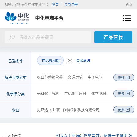
您好，欢迎来到中化电商平台
登录
会员注册
首页
中化电商平台
产品查找
有机氟树脂
清除筛选
已选条件
农业与动物营养
交通运输
电子电气
解决方案分类
更多
新能源
建筑与基础设施
环境工程
医疗与健康
美容与个人护理
皮革纺织
无机化工原料
有机化工原料
化学肥料
化学品分类
更多
机械制造
能源化工
基础化学品
金融
农药
高分子聚合物
涂料及无机颜料
检测
物流
商务
咨询
工程
染料及有机颜料
化学试剂
先正达（上海）作物保护科技有限公司
企业
更多
食品和饲料添加剂
合成药品
安迪苏生命科学制品（上海）有限公司
日用化学品
胶黏剂
安徽省石油化工集团有限责任公司
金属制品、机械和设备
橡胶制品
中化化工科学技术研究总院有限公司
如果以上不满足您的需求，请进一步说明
共
8
个产品