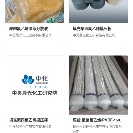
中昊北方涂料工业研究设计院有限公司
德州实华化工有限公司
德州实华泰安分公司
聚四氟乙烯浓缩分散液
填充聚四氟乙烯模压板
昊华宇航化工有限责任公司
中昊晨光化工研究院有限公司
中昊晨光化工研究院有限公司
黑龙江昊华化工有限公司
江苏淮河化工有限公司
蓝星（成都）新材料有限公司
中国蓝星哈尔滨石化有限公司
海洋化工研究院有限公司
西南化工研究设计院有限公司
锦西化工研究院有限公司
中国化工集团曙光橡胶工业研究设计院有限
公司
山纳合成橡胶有限责任公司
广西蓝星大华化工有限责任公司
填充聚四氟乙烯模压棒
膜丝\聚偏氟乙烯\PVDF-1508\国产
北京市碳纤维工程技术研究中心
中昊晨光化工研究院有限公司
杭州水处理技术研究开发中心有限
兰州蓝星纤维有限公司
公司