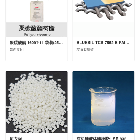
上海克劳斯玛菲机械有限公司
天华化工机械及自动化研究设计院有限公司
福建天华智能装备有限公司
益阳橡胶塑料机械集团有限公司
桂林橡胶机械有限公司
聚碳酸酯 1609T-11 袋装(25kg)
BLUESIL TCS 7552 B PAIL P 20KG
蓝星（北京）化工机械有限公司
鲁西集团
埃肯有机硅
西安骊山汽车制造有限公司
沈阳汽车车桥制造有限公司
华夏汉华化工装备有限公司
北京宏远南口创新技术有限公司
中国化工信息中心有限公司
昊华化工科技集团股份有限公司
中化石油安徽有限公司
中化国际石油（天津）有限公司
中化石油广东有限公司
中化石油安徽六安有限公司
尼龙66
有机硅液体硅橡胶\LSR 8320 H B\桶装(KG)\200