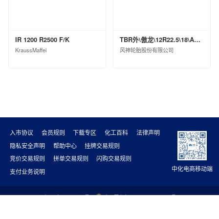
IR 1200 R2500 F/K
TBR外\傲龙\12R22.5\18\ASR79ⅡPI\TL\0
KraussMaffei
风神轮胎股份有限公司
入市协议
会员规则
下载专区
化工百科
法律声明
隐私安全声明
帮助中心
挂牌交易规则
竞价交易规则
拼单交易规则
闪购交易规则
中化电商移动端
支付业务说明
京ICP备18011438号-2
京公网安备 11010802041030号
增值电信业务经营许可证
京B2-20230072
Copyright © 2025 Sinochem Digital Intelligence Technology Co., Ltd. All Rights Reserved.