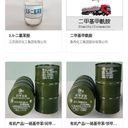
扬州中化化雨环保有限公司
中蓝连海设计研究院有限公司
中蓝长化工程科技有限公司
北京蓝星清洗有限公司
2,5-二氯苯胺
二甲基甲酰胺
中化环境水务（北京）有限公司
江苏扬农化工集团有限公司
鲁西化工集团股份有限公司
兰州蓝星清洗有限公司
宿迁化雨环保有限公司
沈阳中化化成环保科技有限公司
中化环信环境工程（上海）有限公司
蓝星工程有限公司
京泰环保科技有限公司
中化环境科技工程有限公司
中化环境大气治理股份有限公司
中化环境修复（上海）有限公司
中国中化环境监测总站
江西星火航天新材料有限公司
风神轮胎股份有限公司
有机产品/一硝基甲苯/间甲苯胺29214300/散装（KG）/30000/合格品
有机产品/一硝基甲苯/邻甲苯胺29214300/散装（KG）/30000/合格品
青岛橡六输送带有限公司