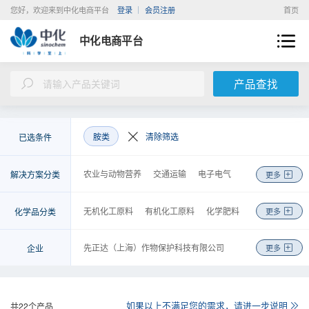
您好，欢迎来到中化电商平台
登录
会员注册
首页
中化电商平台
产品查找
胺类
清除筛选
已选条件
农业与动物营养
交通运输
电子电气
解决方案分类
更多
新能源
建筑与基础设施
环境工程
医疗与健康
美容与个人护理
皮革纺织
无机化工原料
有机化工原料
化学肥料
化学品分类
更多
机械制造
能源化工
基础化学品
金融
农药
高分子聚合物
涂料及无机颜料
检测
物流
商务
咨询
工程
染料及有机颜料
化学试剂
先正达（上海）作物保护科技有限公司
企业
更多
食品和饲料添加剂
合成药品
安迪苏生命科学制品（上海）有限公司
日用化学品
胶黏剂
安徽省石油化工集团有限责任公司
金属制品、机械和设备
橡胶制品
中化化工科学技术研究总院有限公司
如果以上不满足您的需求，请进一步说明
共
22
个产品