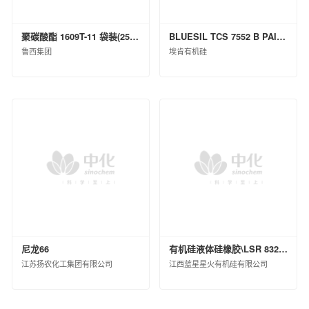
聚碳酸酯 1609T-11 袋装(25kg)
BLUESIL TCS 7552 B PAIL P 20KG
鲁西集团
埃肯有机硅
尼龙66
有机硅液体硅橡胶\LSR 8320 H B\桶装(KG)\200
江苏扬农化工集团有限公司
江西蓝星星火有机硅有限公司