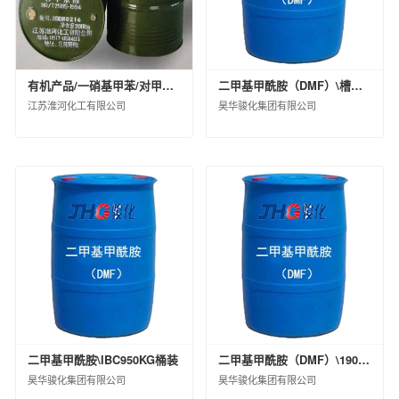
中昊北方涂料工业研究设计院有限公司
德州实华化工有限公司
德州实华泰安分公司
有机产品/一硝基甲苯/对甲苯胺29214300/镀锌桶装1.2（KG）/200/合格品
二甲基甲酰胺（DMF）\槽车装
昊华宇航化工有限责任公司
江苏淮河化工有限公司
昊华骏化集团有限公司
黑龙江昊华化工有限公司
江苏淮河化工有限公司
蓝星（成都）新材料有限公司
中国蓝星哈尔滨石化有限公司
海洋化工研究院有限公司
西南化工研究设计院有限公司
锦西化工研究院有限公司
中国化工集团曙光橡胶工业研究设计院有限
公司
山纳合成橡胶有限责任公司
广西蓝星大华化工有限责任公司
二甲基甲酰胺\IBC950KG桶装
二甲基甲酰胺（DMF）\190KG桶装
北京市碳纤维工程技术研究中心
昊华骏化集团有限公司
昊华骏化集团有限公司
兰州蓝星纤维有限公司