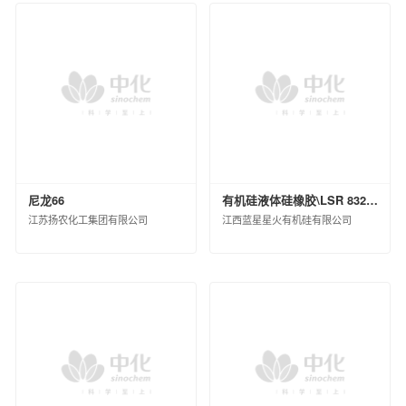
尼龙66
有机硅液体硅橡胶\LSR 8320 H B\桶装(KG)\200
江苏扬农化工集团有限公司
江西蓝星星火有机硅有限公司