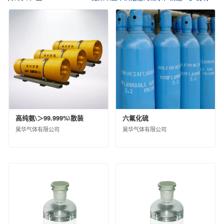
催化剂及各种化学助剂
其他化工产品
中化化肥控股有限公司
信息用化学品
江苏扬农化工集团有限公司
鲁西化工集团股份有限公司
沧州大化集团有限责任公司
江西蓝星星火有机硅有限公司
埃肯有机硅（上海）有限公司
南通星辰合成材料有限公司
中化蓝天集团有限公司
圣奥化学科技有限公司
高纯氨\＞99.999%\散装
六氟化硫
沈阳新纪化学有限公司
昊华气体有限公司
昊华气体有限公司
沈阳中化新材料科技有限公司
中蓝晨光化工研究设计院有限公司
沈阳化工股份有限公司
山东蓝星东大有限公司
中昊晨光化工研究院有限公司
黎明化工研究设计院有限责任公司
昊华气体有限公司