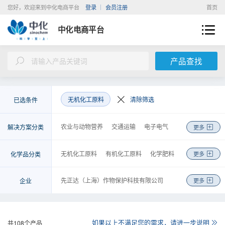
您好，欢迎来到中化电商平台
登录
会员注册
首页
中化电商平台
产品查找
无机化工原料
清除筛选
已选条件
农业与动物营养
交通运输
电子电气
解决方案分类
更多
新能源
建筑与基础设施
环境工程
医疗与健康
美容与个人护理
皮革纺织
无机化工原料
有机化工原料
化学肥料
化学品分类
更多
机械制造
能源化工
基础化学品
金融
农药
高分子聚合物
涂料及无机颜料
检测
物流
商务
咨询
工程
染料及有机颜料
化学试剂
先正达（上海）作物保护科技有限公司
企业
更多
食品和饲料添加剂
合成药品
安迪苏生命科学制品（上海）有限公司
日用化学品
胶黏剂
安徽省石油化工集团有限责任公司
金属制品、机械和设备
橡胶制品
中化化工科学技术研究总院有限公司
如果以上不满足您的需求，请进一步说明
共
108
个产品