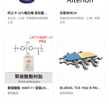
阿立卡 22%噻虫嗪·高效氯氟氰菊酯微囊悬浮-悬浮剂 8×60×10ML(白标)
安泰来NE20
先正达（上海）作物保护科技有限
安迪苏生命科学制品（上海）有限
公司
公司
聚碳酸酯 1609T-11 袋装(25kg)
BLUESIL TCS 7552 B PAIL P 20KG
鲁西集团
埃肯有机硅