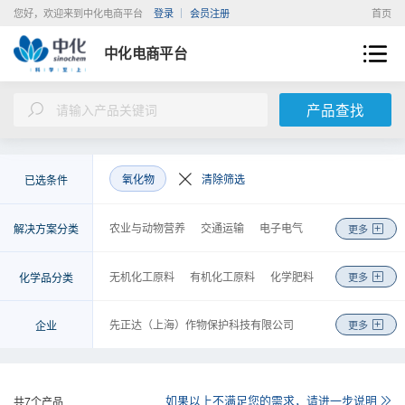
您好，欢迎来到中化电商平台
登录
会员注册
首页
中化电商平台
产品查找
氧化物
清除筛选
已选条件
农业与动物营养
交通运输
电子电气
解决方案分类
更多
新能源
建筑与基础设施
环境工程
医疗与健康
美容与个人护理
皮革纺织
无机化工原料
有机化工原料
化学肥料
化学品分类
更多
机械制造
能源化工
基础化学品
金融
农药
高分子聚合物
涂料及无机颜料
检测
物流
商务
咨询
工程
染料及有机颜料
化学试剂
先正达（上海）作物保护科技有限公司
企业
更多
食品和饲料添加剂
合成药品
安迪苏生命科学制品（上海）有限公司
日用化学品
胶黏剂
安徽省石油化工集团有限责任公司
金属制品、机械和设备
橡胶制品
中化化工科学技术研究总院有限公司
如果以上不满足您的需求，请进一步说明
共
7
个产品