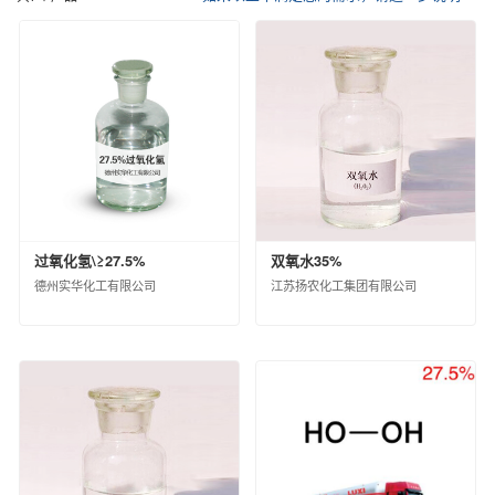
催化剂及各种化学助剂
其他化工产品
中化化肥控股有限公司
信息用化学品
江苏扬农化工集团有限公司
鲁西化工集团股份有限公司
沧州大化集团有限责任公司
江西蓝星星火有机硅有限公司
埃肯有机硅（上海）有限公司
南通星辰合成材料有限公司
中化蓝天集团有限公司
圣奥化学科技有限公司
过氧化氢\≥27.5%
双氧水35%
沈阳新纪化学有限公司
德州实华化工有限公司
江苏扬农化工集团有限公司
沈阳中化新材料科技有限公司
中蓝晨光化工研究设计院有限公司
沈阳化工股份有限公司
山东蓝星东大有限公司
中昊晨光化工研究院有限公司
黎明化工研究设计院有限责任公司
昊华气体有限公司